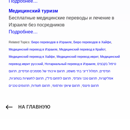
Подробнее…
Медицинский туризм
Бесплатные медицинские переводы и лечение в
Израиле без посредников
Подробнее…
Related Topics:
Бюро переводов в Израиле
,
Бюро переводов в Хайфе
,
Медицинский перевод в Израиле
,
Медицинский перевод в Крайот
,
Медицинский перевод в Хайфе
,
Медицинский перевод иврит
,
Медицинский
перевод иврит русский
,
Нотариальный перевод в Израиле
,
טיפול בקבצים
תרגום
,
תרגום איכותי של מסמכים הנדסיים
,
תמלול דיוני בתי משפט
,
הנדסיים
,
תרגום לתעשיות בטחוניות
,
תרגום לתחום נדל”ן
,
תרגום טכני והנדסי
,
אפליקציות
תרגומים טכניים
,
תרגום תעודות
,
תרגום שיווקי ופרסומי
,
תרגום פיננסי
НА ГЛАВНУЮ