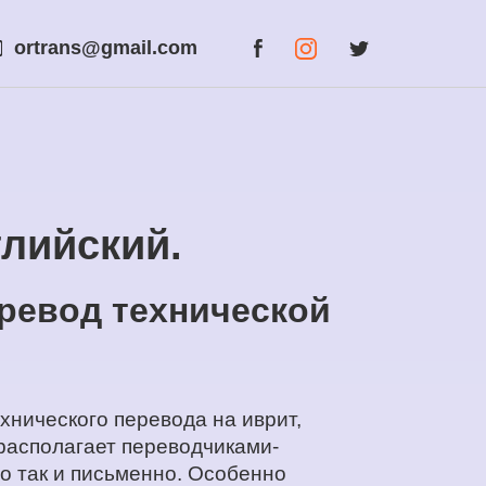
ortrans@gmail.com
глийский.
еревод технической
хнического перевода на иврит,
 располагает переводчиками-
о так и письменно. Особенно