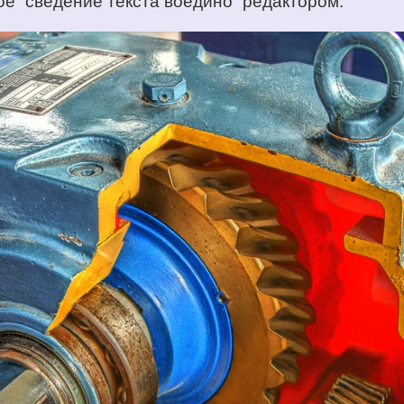
е “сведение текста воедино” редактором.