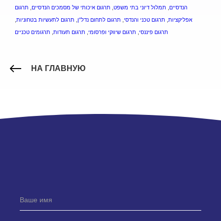
תרגום
,
תרגום איכותי של מסמכים הנדסיים
,
תמלול דיוני בתי משפט
,
הנדסיים
,
תרגום לתעשיות בטחוניות
,
תרגום לתחום נדל”ן
,
תרגום טכני והנדסי
,
אפליקציות
תרגומים טכניים
,
תרגום תעודות
,
תרגום שיווקי ופרסומי
,
תרגום פיננסי
НА ГЛАВНУЮ