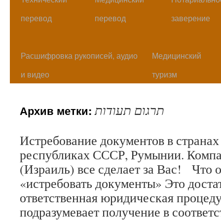
перевод
перевод
заверение
Расшифровка рукописей, аудио
Медицинский
и видео
туризм
תרגום תעודות
Архив метки:
Истребование документов в страна
республиках СССР, Румынии. Комп
(Израиль) все сделает за Вас! Что 
«истребовать документы» Это доста
ответственная юридическая процед
подразумевает получение в соответ