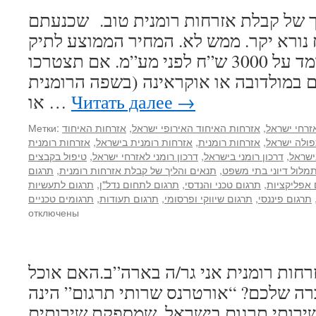
ללקוחות
ך של קבלת אזרחות רומנית טוב. שכנעתם
עסקיים
בארץ
 נורא יקר. ממש לא. המחיר הממוצע לתיק
ובחו”ל
(עבור לקוח אחד) עומד על 3000 ש”ח לפני מע”מ. אם תצטרכו
 במולדובה או אוקראינה (בשפה הרומנית
→
Читать далее
או …
זרחי ישראל
,
אזרחות האיחוד האירופי ישראל
,
אזרחות האיחוד
Метки:
פולה ישראל
,
אזרחות רומנית
,
אזרחות רומנית בישראל
,
אזרחות רומנית
ישראל
,
דרכון רומני בישראל
,
דרכון רומני לאזרחי ישראל
,
טיפול בקבצים
מלול דיוני בתי משפט
,
תנאים והליך של קבלת אזרחות רומנית
,
תרגום
 אפליקציות
,
תרגום טכני והנדסי
,
תרגום לתחום נדל"ן
,
תרגום לתעשיות
תרגום פיננסי
,
תרגום שיווקי ופרסומי
,
תרגום תעודות
,
תרגומים טכניים
отключены
חות רומנית אני גר/ה בארה”ב.האם אוכל
ה שלכם? “אורטרנס שרותי תרגום” הינה
ירותי תרגום בישראל, שמספקת שירותים