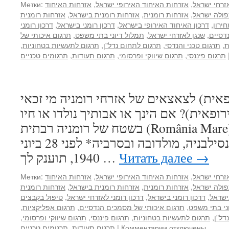
זרחי ישראל
,
אזרחות האיחוד האירופי ישראל
,
אזרחות האיחוד
Метки:
פולה ישראל
,
אזרחות רומנית
,
אזרחות רומנית בישראל
,
אזרחות רומנית
ירון
,
דרכון האיחוד האירופי בישראל
,
דרכון רומני בישראל
,
דרכון רומני
דסיים
,
שנגן לאזרחי ישראל
,
תמלול דיוני בתי משפט
,
תרגום איכותי של
ת
,
תרגום טכני והנדסי
,
תרגום לתחום נדל"ן
,
תרגום לתעשיות בטחוניות
,
תרגום פיננסי
,
תרגום שיווקי ופרסומי
,
תרגום תעודות
,
תרגומים טכניים
פאית) לצאצאים של אזרחי רומניה מי זכאי
ופאית)? אם הינך או אבותיך נולדו או חיו
בשטח של רומניה רבתית (România Mare), שכללה בין היתר את
אדמות בוקובינה, טרנסילבניה, מולדובה ובסרביה* לפני 28 ביוני
→
Читать далее
1940, תוענק לך …
זרחי ישראל
,
אזרחות האיחוד האירופי ישראל
,
אזרחות האיחוד
Метки:
פולה ישראל
,
אזרחות רומנית
,
אזרחות רומנית בישראל
,
אזרחות רומנית
ישראל
,
דרכון רומני בישראל
,
דרכון רומני לאזרחי ישראל
,
טיפול בקבצים
ני בתי משפט
,
תרגום איכותי של מסמכים הנדסיים
,
תרגום אפליקציות
,
דל"ן
,
תרגום לתעשיות בטחוניות
,
תרגום פיננסי
,
תרגום שיווקי ופרסומי
,
к
отключены
Комментарии
|
תרגום תעודות
,
תרגומים טכניים