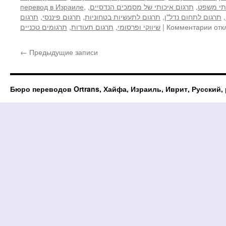
בתי משפט
,
תרגום איכותי של מסמכים הנדסיים
,
,
перевод в Израиле
,
תרגום לתחום נדל"ן
,
תרגום לתעשיות בטחוניות
,
תרגום פיננסי
,
תרגום
к
отк
Комментарии
|
שיווקי ופרסומי
,
תרגום תעודות
,
תרגומים טכניים
зап
Услу
←
Предыдущие записи
кор
кли
в
Изр
Бюро переводов Ortrans, Хайфа, Израиль, Иврит, Русский
и
за
руб