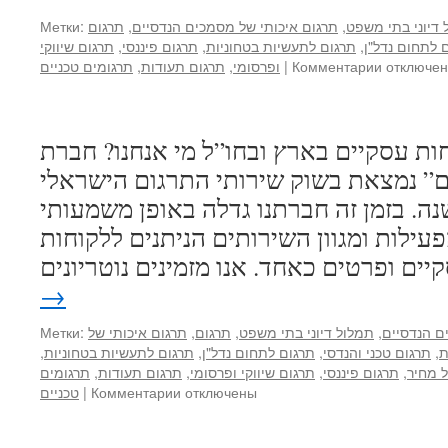
переводов
иврит,
 דיוני בתי משפט
,
תרגום איכותי של מסמכים הנדסיים
,
תרגום
Метки:
русский,
 לתחום נדל"ן
,
תרגום לתעשיות בטחוניות
,
תרגום פיננסי
,
תרגום שיווקי
английски
к
отключе
Комментарии
|
ופרסומי
,
תרגום תעודות
,
תרגומים טכניים
арабский,
записи
Хайфа,
Бюро
Израиль
переводов
ות עסקיים בארץ ובחו”ל מי אנחנו? חברת
–
иврит,
English
русский,
ם” נמצאת בשוק שירותי התרגום הישראלי
английски
ר למעלה מ-20 שנה. בזמן זה חברתנו גדלה באופן משמעותי
арабский,
Хайфа,
עילות ומגוון השירותים הניתנים ללקוחות
Израиль
–
עברית
→
ם הנדסיים
,
תמלול דיוני בתי משפט
,
תרגום
,
תרגום איכותי של
Метки:
ת
,
תרגום טכני והנדסי
,
תרגום לתחום נדל"ן
,
תרגום לתעשיות בטחוניות
,
ל מחיר
,
תרגום פיננסי
,
תרגום שיווקי ופרסומי
,
תרגום תעודות
,
תרגומים
к
отключены
Комментарии
|
טכניים
записи
שירותים