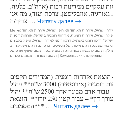
ות עסקיים ממדינות רבות (ארה”ב, בלגיה,
גאורגיה, אוזבקיסטן, צרפת ועוד). מה אני
→
Читать далее
צריך/ה …
זרחי ישראל
,
אזרחות האיחוד האירופי ישראל
,
אזרחות האיחוד
Метки:
פולה ישראל
,
אזרחות רומנית
,
אזרחות רומנית בישראל
,
אזרחות רומנית
ישראל
,
דרכון רומני בישראל
,
דרכון רומני לאזרחי ישראל
,
טיפול בקבצים
ני בתי משפט
,
תרגום איכותי של מסמכים הנדסיים
,
תרגום אפליקציות
,
דל"ן
,
תרגום לתעשיות בטחוניות
,
תרגום פיננסי
,
תרגום שיווקי ופרסומי
,
к
отключены
Комментарии
|
תרגום תעודות
,
תרגומים טכניים
записи
תהליך
קבלת
 הוצאת אזרחות רומנית (המחירים תקפים
אזרחות
רומנית
לספטמבר 2022) אזרחות רומנית (אירופאית) 3000 ש”ח** ניהול
תיק על ידי עורך דין* – עבור אדם מבוגר אחד 2500 ש”ח** יהול
תיק על ידי עורך דין* – עבור קטין 250 יורו** הוצאת
→
Читать далее
המסמכים*** …