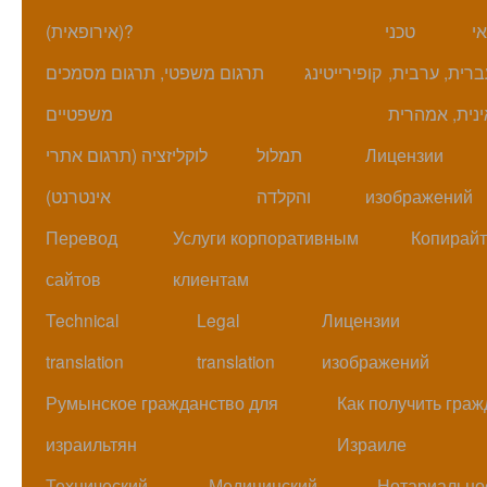
י
טכני
(אירופאית)?
ברית, ערבית,
קופירייטינג
תרגום משפטי, תרגום מסמכים
נית, אמהרית
משפטיים
Лицензии
תמלול
לוקליזציה (תרגום אתרי
изображений
והקלדה
אינטרנט)
Перевод
Услуги корпоративным
Копирайт
сайтов
клиентам
Technical
Legal
Лицензии
translation
translation
изображений
Румынское гражданство для
Как получить гра
израильтян
Израиле
Технический
Медицинский
Нотариально