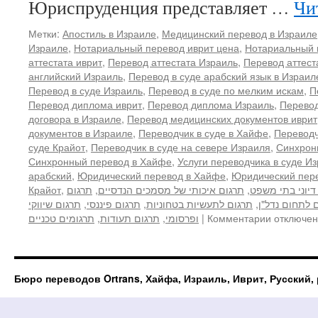
Юриспруденция представляет …
Чи
Метки:
Апостиль в Израиле
,
Медицинский перевод в Израиле
Израиле
,
Нотариальный перевод иврит цена
,
Нотариальный 
аттестата иврит
,
Перевод аттестата Израиль
,
Перевод аттест
английский Израиль
,
Перевод в суде арабский язык в Израил
Перевод в суде Израиль
,
Перевод в суде по мелким искам
,
П
Перевод диплома иврит
,
Перевод диплома Израиль
,
Перевод
договора в Израиле
,
Перевод медицинских документов иврит
документов в Израиле
,
Переводчик в суде в Хайфе
,
Переводч
суде Крайот
,
Переводчик в суде на севере Израиля
,
Синхрон
Синхронный перевод в Хайфе
,
Услуги переводчика в суде И
арабский
,
Юридический перевод в Хайфе
,
Юридический пер
Крайот
,
תרגום
,
תרגום איכותי של מסמכים הנדסיים
,
דיוני בתי משפט
תרגום שיווקי
,
תרגום פיננסי
,
תרגום לתעשיות בטחוניות
,
 לתחום נדל"ן
к
תרגומים טכניים
,
תרגום תעודות
,
ופרסומי
|
Комментарии
отключе
записи
Юридичес
перевод
в
Бюро переводов Ortrans, Хайфа, Израиль, Иврит, Русский
Израиле,
перевод
в