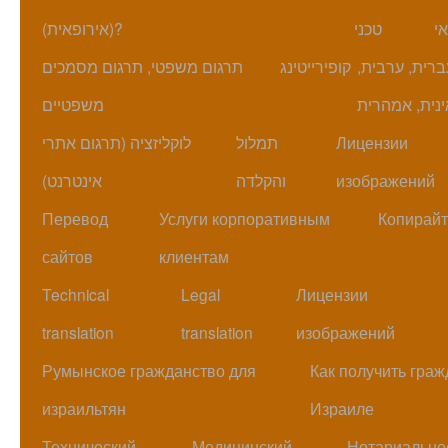
י
טכני
(אירופאית)?
עברית, ערבית
קופירייטינג
תרגום משפטי, תרגום מסמכים
נית, אמהרית
משפטיים
לוקליזציה (תרגום אתרי
תמלול
Лицензии
אינטרנט)
והקלדה
изображений
Перевод
Услуги корпоративным
Копирайт
сайтов
клиентам
Technical
Legal
Лицензии
translation
translation
изображений
Румынское гражданство для
Как получить гра
израильтян
Израиле
Технический
Медицинский
Нотариально